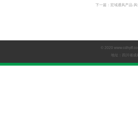
下一篇：​
宏域通风产品-
© 2020 www.cdhyt
地址：四川省成都