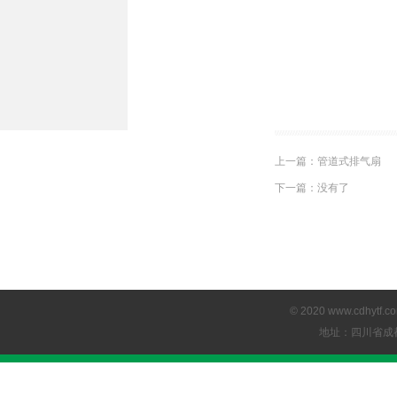
上一篇：​
管道式排气扇
下一篇：​
没有了
© 2020 www.cdhyt
地址：四川省成都